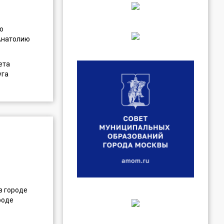
о
 Анатолию
ета
уга
в городе
роде