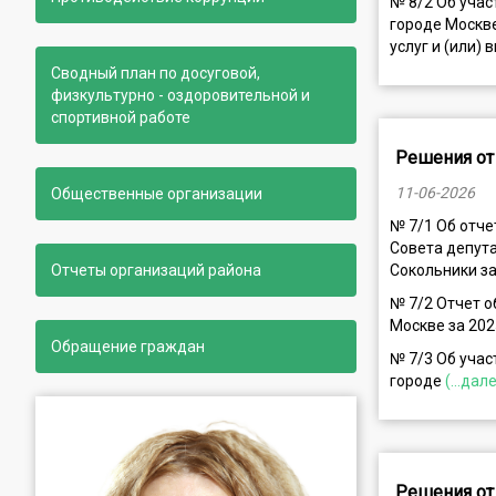
№ 8/2 Об учас
городе Москв
услуг и (или)
Сводный план по досуговой,
физкультурно - оздоровительной и
спортивной работе
Решения от
11-06-2026
Общественные организации
№ 7/1 Об отче
Совета депута
Отчеты организаций района
Сокольники за
№ 7/2 Отчет о
Москве за 202
Обращение граждан
№ 7/3 Об учас
городе
(...дал
Решения от 