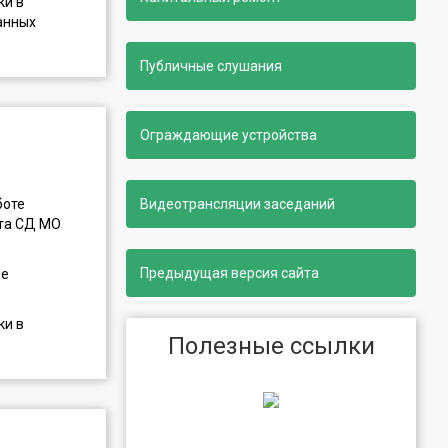
ки в
анных
Публичные слушания
Ограждающие устройства
боте
Видеотрансляции заседаний
ата СД МО
Предыдущая версия сайта
де
ки в
Полезные ссылки