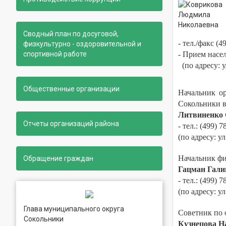
Сводный план по досуговой,
- тел./факс (4
физкультурно - оздоровительной и
спортивной работе
- Прием насел
(по адресу: у
Общественные организации
Начальник ор
Сокольники в
Литвиненко 
Отчеты организаций района
- тел.: (499) 
(по адресу: ул
Начальник фи
Обращение граждан
Гацман Гали
- тел.: (499) 
(по адресу: ул
Глава муниципального округа
Советник по 
Сокольники
Кузнецова Н