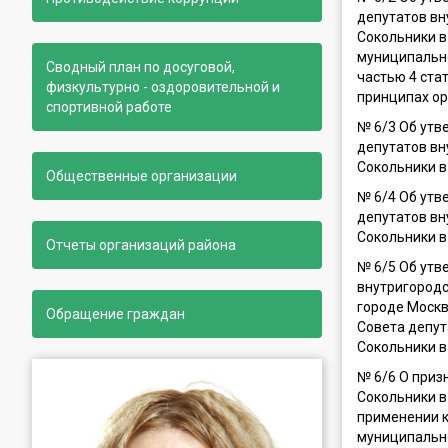
депутатов вн
Сокольники в
муниципально
Сводный план по досуговой,
частью 4 ста
физкультурно - оздоровительной и
принципах ор
спортивной работе
№ 6/3 Об утв
депутатов вн
Сокольники в
Общественные организации
№ 6/4 Об утв
депутатов вн
Сокольники в
Отчеты организаций района
№ 6/5 Об утв
внутригородс
городе Москв
Обращение граждан
Совета депут
Сокольники в
№ 6/6 О приз
Сокольники в
применении к
муниципально