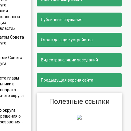
уга
ния -
ановленных
Публичные слушания
щих
 власти»
атом Совета
Ограждающие устройства
уга
атом Совета
Видеотрансляции заседаний
уга
ета главы
Предыдущая версия сайта
ьники в
аппарата
ного округа
Полезные ссылки
о округа
 решения о
разования -