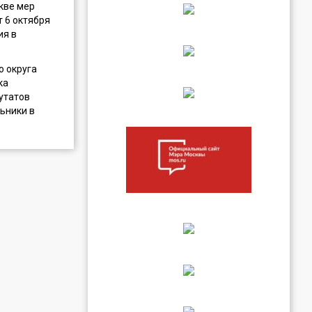
кве мер
т 6 октября
ия в
о округа
ка
утатов
ьники в