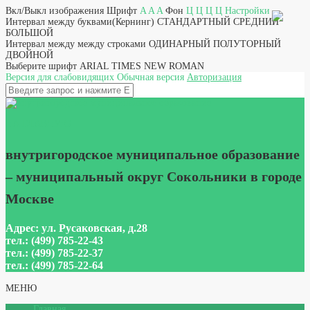
Вкл/Выкл изображения
Шрифт
A
A
A
Фон
Ц
Ц
Ц
Ц
Настройки
Интервал между буквами(Кернинг)
СТАНДАРТНЫЙ
СРЕДНИЙ
БОЛЬШОЙ
Интервал между между строками
ОДИНАРНЫЙ
ПОЛУТОРНЫЙ
ДВОЙНОЙ
Выберите шрифт
ARIAL
TIMES NEW ROMAN
Версия для слабовидящих
Обычная версия
Авторизация
НА ГЛАВНУЮ
внутригородское муниципальное образование
– муниципальный округ Сокольники в городе
Москве
Адрес: ул. Русаковская, д.28
тел.: (499) 785-22-43
тел.: (499) 785-22-37
тел.: (499) 785-22-64
МЕНЮ
Главная