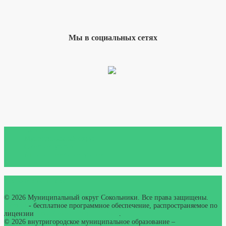
Мы в социальных сетях
Главная
Муниципальный округ
Совет депутатов
Аппарат совета депутатов
Новости
Авторские права
© 2026 Муниципальный округ Сокольники. Все права защищены.
Joomla!
- бесплатное программное обеспечение, распространяемое по
лицензии
GNU General Public License
.
© 2026
внутригородское муниципальное образование –