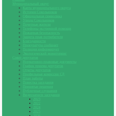
Муниципальный округ
Карта муниципального округа
История Сокольников
Официальная символика
Улицы Сокольников
Почетные жители
Телефоны экстренной помощи
Пожарная безопасность
Защита прав потребителя
Благодарности
Прокуратура сообщает
Полиция информирует
Экологический мониторинг
Совет депутатов
Нормативно-правовые документы
График приема депутатов
Отчеты депутатов
Профильные комиссии СД
План работы
Повестка заседания
Принятые решения
Публичные слушания
Видеозаписи заседания
2023
2022
2024
2025
2026