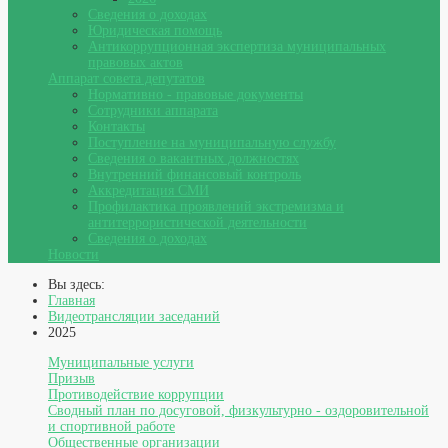
Сведения о доходах
Юридическая помощь
Антикоррупционная экспертиза муниципальных
правовых актов
Аппарат совета депутатов
Нормативно - правовые документы
Сотрудники аппарата
Контакты
Поступление на муниципальную службу
Сведения о вакантных должностях
Внутренний финансовый контроль
Аккредитация СМИ
Профилактика проявлений экстремизма и
антитеррористической деятельности
Сведения о доходах
Новости
Вы здесь:
Главная
Видеотрансляции заседаний
2025
Муниципальные услуги
Призыв
Противодействие коррупции
Сводный план по досуговой, физкультурно - оздоровительной
и спортивной работе
Общественные организации