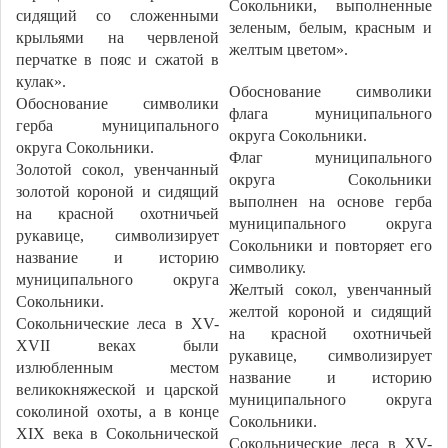
Сокольники, выполненные
сидящий со сложенными
зеленым, белым, красным и
крыльями на червленой
желтым цветом».
перчатке в пояс и сжатой в
кулак».
Обоснование символики
Обоснование символики
флага муниципального
герба муниципального
округа Сокольники.
округа Сокольники.
Флаг муниципального
Золотой сокол, увенчанный
округа Сокольники
золотой короной и сидящий
выполнен на основе герба
на красной охотничьей
муниципального округа
рукавице, символизирует
Сокольники и повторяет его
название и историю
символику.
муниципального округа
Желтый сокол, увенчанный
Сокольники.
желтой короной и сидящий
Сокольнические леса в XV-
на красной охотничьей
XVII веках были
рукавице, символизирует
излюбленным местом
название и историю
великокняжеской и царской
муниципального округа
соколиной охоты, а в конце
Сокольники.
XIX века в Сокольнической
Сокольнические леса в XV-