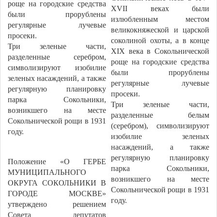
роще на городские средства
XVII веках были
были прорублены
излюбленным местом
регулярные лучевые
великокняжеской и царской
просеки.
соколиной охоты, а в конце
Три зеленые части,
XIX века в Сокольнической
разделенные серебром,
роще на городские средства
символизируют изобилие
были прорублены
зеленых насаждений, а также
регулярные лучевые
регулярную планировку
просеки.
парка Сокольники,
Три зеленые части,
возникшего на месте
разделенные белым
Сокольнической рощи в 1931
(серебром), символизируют
году.
изобилие зеленых
насаждений, а также
регулярную планировку
Положение «О ГЕРБЕ
парка Сокольники,
МУНИЦИПАЛЬНОГО
возникшего на месте
ОКРУГА СОКОЛЬНИКИ В
Сокольнической рощи в 1931
ГОРОДЕ МОСКВЕ»
году.
утверждено решением
Совета депутатов