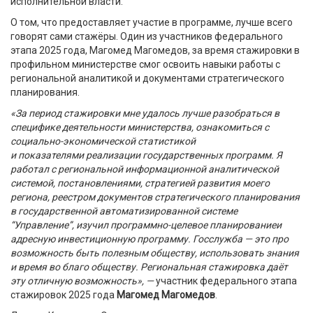
исполнительной власти.
О том, что
предоставляет
участие в программе, лучше всего
говорят сами стажёры. Один из участников федерального
этапа 2025 года, Магомед Магомедов,
за время стажировки в
профильном министерстве смог освоить навыки работы с
региональной аналитикой и документами стратегического
планирования.
«За период стажировки мне удалось лучше разобраться в
специфике деятельности министерства, ознакомиться с
социально-экономической статистикой
и показателями реализации государственных программ. Я
работал с региональной информационной аналитической
системой, постановлениями, стратегией развития моего
региона, реестром документов стратегического планирования
в государственной автоматизированной системе
“
Управление
”
, изучил программно-целевое планирование
и
адресную инвестиционную программу. Госслужба — это про
возможность быть полезным обществу, использовать знания
и время во благо обществу. Региональная стажировка даёт
эту отличную возможность», —
участник федерального этапа
стажировок 2025 года
Магомед Магомедов
.