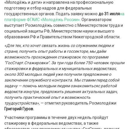
«Молодёжь и дети» и
направлена на профессиональную
подготовку и отбор кадров для федеральных
государственных органов. Подать заявку можно
до 31 июля
на
платформе ФГАИС «Молодёжь России».
Организатором
выступает Росмолодёжь совместно с
Министерством труда и
социальной защиты РФ, Министерством науки и высшего
образования РФ и Правительством Нижегородской области.
«Для тех, кто хочет связать жизнь со служением людям и
стране, получить опыт работы в госсекторе, мы даём
возможность прохождения стажировок по программе
“ГосСтарт.Стажировки". За три года более 750 человек прошли
стажировки в федеральных и муниципальных ведомствах,
около 300 молодых людей уже получили предложение о
заключении служебного контракта. Мы ставим перед собой
задачу — помочь молодым людям ознакомиться
с работой
ведомств изнутри, предложить решения актуальных задач,
получить практический опыт и возможность
трудоустройства»,
— отметил руководитель Росмолодёжи
Григорий Гуров.
Участники программы в течение двух недель пройдут
стажировку в федеральных ведомствах, а также