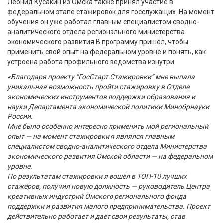
Леонид Кусакин из Омска также принял участие в
федеральном этапе стажировок для госслужащих. На момент
обучения он уже
работал главным специалистом сводно-
аналитического отдела регионального
м
инистерства
экономического развития
.
В
программу пришёл, чтобы
применить свой опыт на федеральном уровне и понять, как
устроена работа профильного ведомства изнутри.
«Благодаря проекту
“
ГосСтарт.Стажировки
”
мне выпала
уникальная возможность пройти стажировку в Отделе
экономических инструментов поддержки образования и
науки Департамента экономической политики Минобрнауки
России.
Мне было особенно интересно применить мой региональный
опыт — на момент стажировки я являлся главным
специалистом сводно-аналитического отдела Министерства
экономического развития Омской области — на федеральном
уровне.
По результатам стажировки я вошёл в ТОП-10 лучших
стажёров, получил новую должность — руководитель Центра
креативных индустрий Омского регионального фонда
поддержки и развития малого предпринимательства. Проект
действительно работает и даёт свои результаты, став