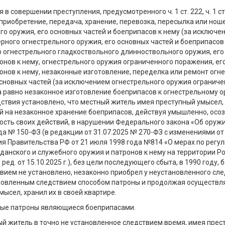
 в совершении преступления, предусмотренного ч. 1 ст. 222, ч. 1 ст
приобретение, передача, хранение, перевозка, пересылка или нош
го оружия, его основных частей и боеприпасов к нему (за исключе
рного огнестрельного оружия, его основных частей и боеприпасов 
 огнестрельного гладкоствольного длинноствольного оружия, его
ронов к нему, огнестрельного оружия ограниченного поражения, ег
ронов к нему, незаконные изготовление, переделка или ремонт огн
основных частей (за исключением огнестрельного оружия ограниче
а равно незаконное изготовление боеприпасов к огнестрельному о
ствия установлено, что местный житель имея преступный умысел,
 на незаконное хранение боеприпасов, действуя умышленно, осо
сть своих действий, в нарушении Федерального закона «Об оружи
да № 150-ФЗ (в редакции от 31.07.2025 № 270-ФЗ с изменениями от 
я Правительства РФ от 21 июля 1998 года №814 «О мерах по регу
данского и служебного оружия и патронов к нему на территории Р
ред. от 15.10.2025 г.), без цели последующего сбыта, в 1990 году, 
вием не установлено, незаконно приобрел у неустановленного сл
новленным следствием способом патроны и продолжая осуществл
мысел, хранил их в своей квартире.
ые патроны являющиеся боеприпасами.
ый житель в точно не установленное следствием время, имея прес