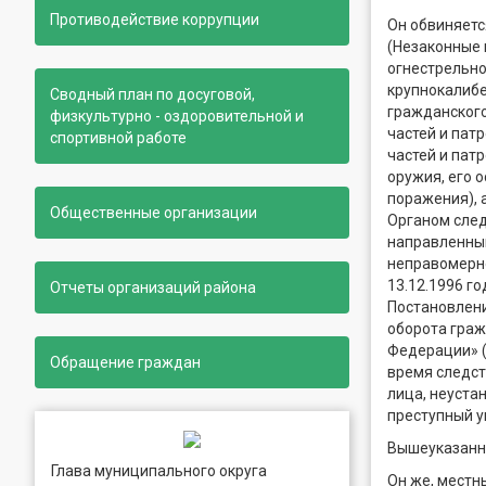
Противодействие коррупции
Он обвиняется
(Незаконные 
огнестрельно
крупнокалибе
Сводный план по досуговой,
гражданского
физкультурно - оздоровительной и
частей и пат
спортивной работе
частей и пат
оружия, его 
поражения), 
Общественные организации
Органом след
направленный
неправомерно
13.12.1996 го
Отчеты организаций района
Постановлени
оборота граж
Федерации» ( 
Обращение граждан
время следст
лица, неуста
преступный у
Вышеуказанн
Глава муниципального округа
Он же, местн