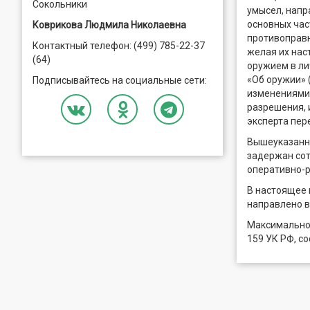
Сокольники
умысел, напр
основных час
Коврикова Людмила Николаевна
противоправн
Контактный телефон: (499) 785-22-37
желая их нас
(64)
оружием в ли
«Об оружии» 
Подписывайтесь на социальные сети:
изменениями 
разрешения, 
эксперта пер
Вышеуказанны
задержан сот
оперативно-
В настоящее
направлено в
Максимальное 
159 УК РФ, с