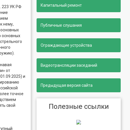
Капитальный ремонт
. 223 УК РФ
ение
нием
к нему,
Публичные слушания
 основных
о основных
естрельного
Ограждающие устройства
нного
ружию).
знавая
Видеотрансляции заседаний
и» от
01.09.2025) и
лированию
Предыдущая версия сайта
оссийской
более точное
едствием
Полезные ссылки
ять свой
тупный