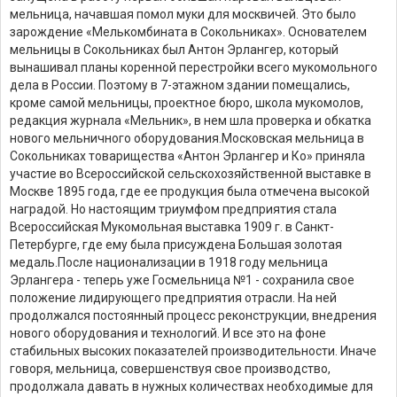
мельница, начавшая помол муки для москвичей. Это было
зарождение «Мелькомбината в Сокольниках». Основателем
мельницы в Сокольниках был Антон Эрлангер, который
вынашивал планы коренной перестройки всего мукомольного
дела в России. Поэтому в 7-этажном здании помещались,
кроме самой мельницы, проектное бюро, школа мукомолов,
редакция журнала «Мельник», в нем шла проверка и обкатка
нового мельничного оборудования.
Московская мельница в
Сокольниках товарищества «Антон Эрлангер и Ко» приняла
участие во Всероссийской сельскохозяйственной выставке в
Москве 1895 года, где ее продукция была отмечена высокой
наградой. Но настоящим триумфом предприятия стала
Всероссийская Мукомольная выставка 1909 г. в Санкт-
Петербурге, где ему была присуждена Большая золотая
медаль.
После национализации в 1918 году мельница
Эрлангера - теперь уже Госмельница №1 - сохранила свое
положение лидирующего предприятия отрасли. На ней
продолжался постоянный процесс реконструкции, внедрения
нового оборудования и технологий. И все это на фоне
стабильных высоких показателей производительности. Иначе
говоря, мельница, совершенствуя свое производство,
продолжала давать в нужных количествах необходимые для