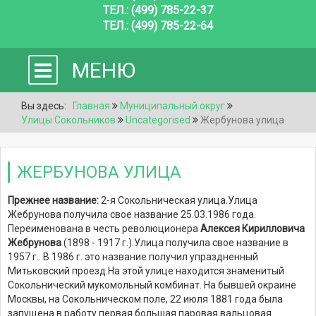
ТЕЛ.: (499) 785-22-37
ТЕЛ.: (499) 785-22-64
МЕНЮ
Вы здесь:
Главная
Муниципальный округ
Улицы Сокольников
Uncategorised
Жербунова улица
ЖЕРБУНОВА УЛИЦА
Прежнее название:
2-я Сокольническая улица.
Улица
Жебрунова получила свое название 25.03.1986 года.
Переименована в честь революционера
Алексея Кирилловича
Жебрунова
(1898 - 1917 г.).
Улица получила свое название в
1957 г.. В 1986 г. это название получил упраздненный
Митьковский проезд.
На этой улице находится знаменитый
Сокольнический мукомольный комбинат. На бывшей окраине
Москвы, на Сокольническом поле, 22 июля 1881 года была
запущена в работу первая большая паровая вальцовая