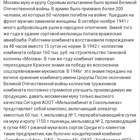
Москвы муку и крупу.
Суровым испытанием было время Великой
Отечественной войны. В армию было призвано более 200
человек, из которых 60 человек погибли на войне. Ушедших на
фронт мужчин заменили женщины. В октябре-ноябре 1941 г.
много добровольцев ушли в народное ополчение. Зимой того
же года в здание сортовой мельницы попала вражеская
авиабомба. Работники комбината восстановили повреждения
за 48 часов вместо 15 суток но норме. В 1942 г. коллектив
комбината собрал 160 тыс. руб. на строительство танковой
колонны «Москва». В том же году комбинат завоевал
переходящее Красное знамя за победу во всесоюзном
соцсоревновании мукомолов. В 1946г. это знамя передано на
вечное хранение комбинату имени Цюрупы.
После окончания
Великой Отечественной войны коллектив тружеников
комбината постоянно стремился улучшать производимую им
продукцию, давать москвичам муку только высокого
качества.
Сегодня АООТ «Мелькомбинат в Сокольниках»
представляет собой комплекс, включающий элеватор
емкостью 60 тыс. т, мельзавод № 1, перерабатывающий в сутки
на муку и крупу 1150 т пшеницы, мельзавод № 2, производящий
в сутки 440 т ржаной муки всех сортов.
Среди его клиентов
такие предприятия, как булочно-кондитерский комбинат
«Серебряный бор», ОАО «Экстра-М», ОАЗТ «Хлебозавод №22»,