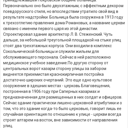
Первоначально оно было двухэтажным, с эффектным декором
псевдорусского стиля, но впоследствии утратило свой вид в
результате надстройки. Больница была сооружена в 1913 году
к трехсотлетию правления дома Романовых, а название церкви
связано с именем первого царя из этой династии.
Спроектировал здание архитектор Л. В. Стеженский. Чуть
дальше, за небольшой треугольной площадкой на стыке улиц
стоят два трехэтажных корпуса. Они входили в комплекс
Сокольнической больницы и служили жильем для
обслуживающего персонала. Сейчас в ней расположено
медицинское учебное заведение.
По другую сторону от
центральных ворот казарм сторону улицы за забором
виднеется приземистая краснокирпичная постройка
достаточно широких очертаний. Это еще одно культовое
сооружение в здешних местах - церковь Благовещения,
построенная в 1906 году при Саперных казармах и
предназначенная для размещенных в них солдат и офицеров.
Сейчас здание практически лишено церковной атрибутики и о
том, что это здание когда-то было церковью, говорит лишь ее
случайная ориентация по отношению к улице - церкви всегда
строят алтарем на восток, вне зависимости от направления
улиц.