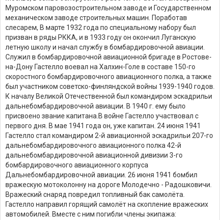
Муромском паровозостроительном заводе и Государственном
механическом заводе строительных машин. Поработав
слесарем, В марте 1932 года по специальному набору был
призван в ряды РККА, и в 1933 году он окончил Луганскую
летную школу и начал службу в бомбардировочной авиации.
Служил в бомбардировочной авиационной бригаде в Ростове-
на-Дону Гастелло воевал на Халхин-Голе в составе 150-го
скоростного бомбардировочного авиационного полка, а также
был участником советско-финляндской войны 1939-1940 годов.
К началу Великой Отечественной был командиром эскадрильи
дальнебомбардировочной авиации. В 1940 г. ему было
присвоено звание капитана.
В войне Гастелло участвовал с
первого дня. В мае 1941 года он, уже капитан. 24 июня 1941
Гастелло стал командиром 2-й авиационной эскадрильи 207-го
дальнебомбардировочного авиационного полка 42-й
дальнебомбардировочной авиационной дивизии 3-го
бомбардировочного авиационного корпуса
Дальнебомбардировочной авиации. 26 июня 1941 бомбил
вражескую мотоколонну на дороге Молодечно - Радошковичи.
Вражеский снаряд повредил топливный бак самолёта.
Гастелло направил горящий самолёт на скопление вражеских
автомобилей. Вместе с ним погибли члены экипажа: