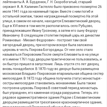
лейтенанты А. А. Бурденюк, Г. Н. Скоробогатый, старший
сержант А. А. Калинин.
Гастелло было присвоено посмертно 26
июля 1941 года за наземный таран. Вместе с ним погиб и
остальной экипаж, также награжденный посмертно.
На этой
улице, в самом ее начале, находится Елизаветинский дворец.
Еще в XVI веке в том месте располагалось село Рубцово,
принадлежавшее Ивану Грозному, а затем его сыну Федору
Ивановичу. В следующем столетии первый царь из династии
Романовых - Михаил Федорович - построил там свой
загородный дворец, при котором вскоре была заложена
церковь в честь Покрова Богородицы. От нее село стало
называться Покровским.
После смерти Елизаветы в на улице
его имени 1761 году дворцом практически не пользовались, и
он быстро пришел в запустение. Лишь спустя сто лет дворец
вновь понадобился. В 1870 году во дворце была размещена
московская Владыко-Покровская епархиальная община сестер
милосердия. В 1872 году община получила статус монастыря -
сестры милосердия становились монахинями. Была также
построена церковь Покрова.
В советский период монастырь
был упразднен, его каменная ограда разрушена. Теперь это
рядовое административное здание.
Рядом с Елизаветинским
дворцом размещается трехэтажное краснокирпичное здание,
принадлежавшей Покровской общине больницы.