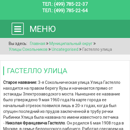
ТЕЛ.: (499) 785-22-37
ТЕЛ.: (499) 785-22-64
МЕНЮ
Вы здесь:
Главная
Муниципальный округ
Улицы Сокольников
Uncategorised
Гастелло улица
ГАСТЕЛЛО УЛИЦА
Старое название:
3-я Сокольническая улица.
Улица Гастелло
находится на правом берегу Яузы и начинается прямо от
эстакады Электрозаводского моста. Нынешнее ее название
было утверждено 9 мая 1960 года.
На карте города ее
начальный отрезок появился лишь в 20-х годах, когда был
спущен последний из прудов заключенной в трубу речки
Рыбинки.
Улица была названа по имени известного летчика
-
Николая Францевича Гастелло
. Он родился 6 мая 1908 года в
Москве, в семье белорусского рабочего. Работал слесарем на