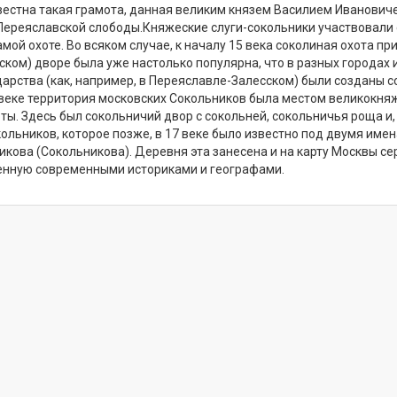
вестна такая грамота, данная великим князем Василием Иванович
Переяславской слободы.
Княжеские слуги-сокольники участвовали 
амой охоте. Во всяком случае, к началу 15 века соколиная охота пр
ком) дворе была уже настолько популярна, что в разных городах 
дарства (как, например, в Переяславле-Залесском) были созданы 
 веке территория московских Сокольников была местом великокня
ты. Здесь был сокольничий двор с сокольней, сокольничья роща и,
ольников, которое позже, в 17 веке было известно под двумя имен
кова (Сокольникова). Деревня эта занесена и на карту Москвы с
ленную современными историками и географами.