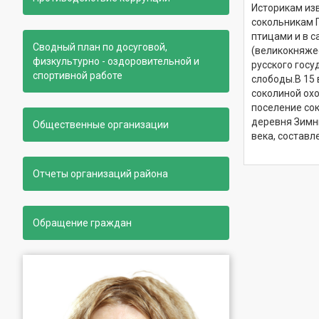
Историкам из
сокольникам 
птицами и в с
Сводный план по досуговой,
(великокняжес
физкультурно - оздоровительной и
русского госу
спортивной работе
слободы.
В 15
соколиной охо
поселение сок
деревня Зимни
Общественные организации
века, состав
Отчеты организаций района
Обращение граждан