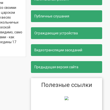
ем
со своими
и царском
Публичные слушания
и весях
сокольничьи
жеской
 видимо, само
Ограждающие устройства
ами - как
ередины 17
Видеотрансляции заседаний
Предыдущая версия сайта
Полезные ссылки