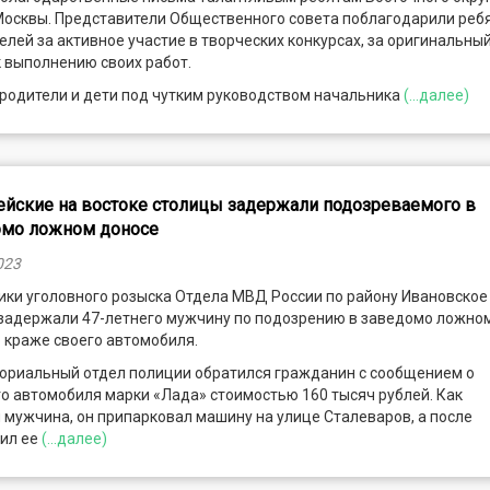
Москвы. Представители Общественного совета поблагодарили ребя
елей за активное участие в творческих конкурсах, за оригинальны
 выполнению своих работ.
 родители и дети под чутким руководством начальника
(...далее)
йские на востоке столицы задержали подозреваемого в
омо ложном доносе
023
ки уголовного розыска Отдела МВД России по району Ивановское 
задержали 47-летнего мужчину по подозрению в заведомо ложно
 краже своего автомобиля.
ториальный отдел полиции обратился гражданин с сообщением о
о автомобиля марки «Лада» стоимостью 160 тысяч рублей. Как
 мужчина, он припарковал машину на улице Сталеваров, а после
ил ее
(...далее)