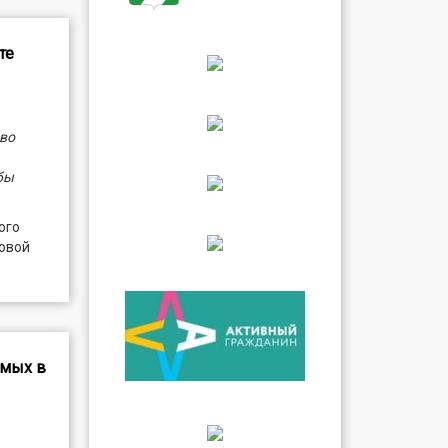
те
во
бы
ого
ковой
емых в