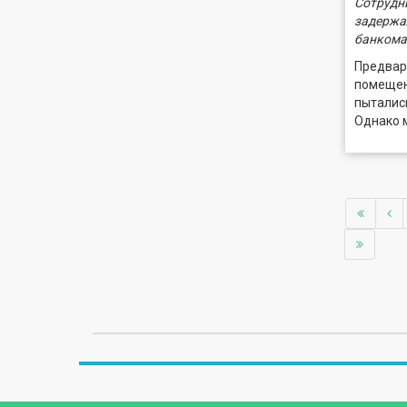
Сотрудн
задержа
банкома
Предвар
помещени
пыталис
Однако