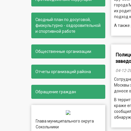
города 
их родит
подход к
Сводный план по досуговой,
физкультурно - оздоровительной
А также
и спортивной работе
Общественные организации
Полице
завед
04-12-2
Отчеты организаций района
Сотрудни
Москвы 
доносе о
Обращение граждан
В терри
краже ег
сообщил
обнаруж
Глава муниципального округа
Сокольники