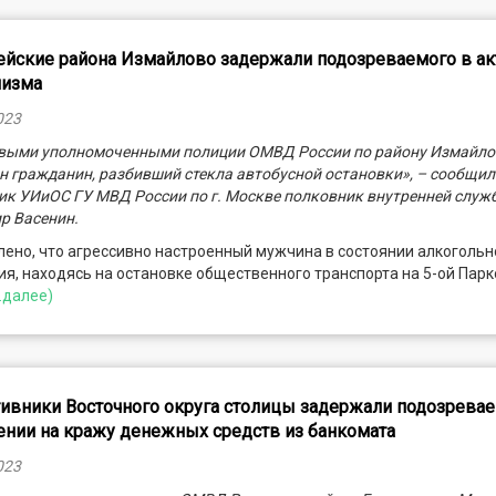
йские района Измайлово задержали подозреваемого в ак
лизма
023
выми уполномоченными полиции ОМВД России по району Измайло
н гражданин, разбивший стекла автобусной остановки», – сообщил
ик УИиОС ГУ МВД России по г. Москве полковник внутренней служ
р Васенин.
ено, что агрессивно настроенный мужчина в состоянии алкогольн
я, находясь на остановке общественного транспорта на 5-ой Пар
..далее)
ивники Восточного округа столицы задержали подозрева
нии на кражу денежных средств из банкомата
023