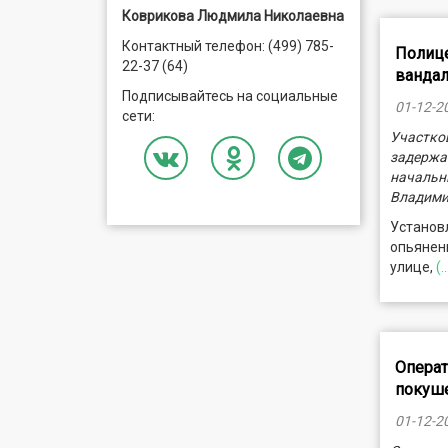
Коврикова Людмила Николаевна
Контактный телефон: (499) 785-
Полице
22-37 (64)
ванда
Подписывайтесь на социальные
01-12-2
сети:
Участко
задержа
начальн
Владими
Установл
опьянени
улице,
(.
Операт
покуше
01-12-2