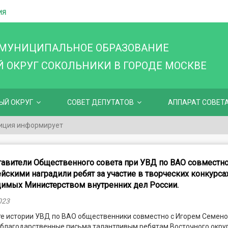
ИЯ
 МУНИЦИПАЛЬНОЕ ОБРАЗОВАНИЕ
ОКРУГ СОКОЛЬНИКИ В ГОРОДЕ МОСКВЕ
ЫЙ ОКРУГ
СОВЕТ ДЕПУТАТОВ
АППАРАТ СОВЕТ
иция информирует
авители Общественного совета при УВД по ВАО совместно
йскими наградили ребят за участие в творческих конкурсах
имых Министерством внутренних дел России.
023
те истории УВД по ВАО общественники совместно с Игорем Семен
 благодарственные письма талантливым ребятам Восточного окру