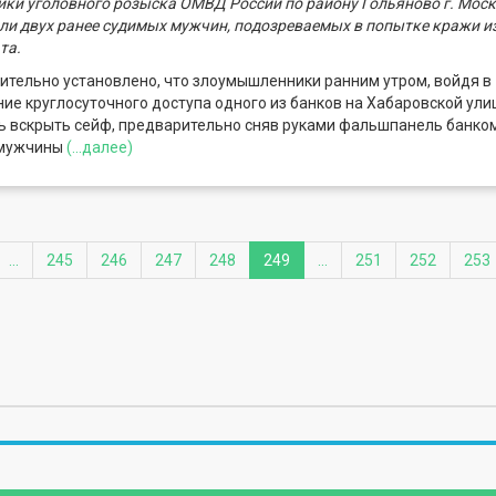
ики уголовного розыска ОМВД России по району Гольяново г. Мос
ли двух ранее судимых мужчин, подозреваемых в попытке кражи и
та.
ительно установлено, что злоумышленники ранним утром, войдя в
е круглосуточного доступа одного из банков на Хабаровской ули
ь вскрыть сейф, предварительно сняв руками фальшпанель банком
 мужчины
(...далее)
...
245
246
247
248
249
...
251
252
253