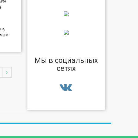
квы
з
це,
ата.
Мы в социальных
сетях