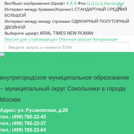
Вкл/Выкл изображения
Шрифт
A
A
A
Фон
Ц
Ц
Ц
Ц
Настройки
Интервал между буквами(Кернинг)
СТАНДАРТНЫЙ
СРЕДНИЙ
БОЛЬШОЙ
Интервал между между строками
ОДИНАРНЫЙ
ПОЛУТОРНЫЙ
ДВОЙНОЙ
Выберите шрифт
ARIAL
TIMES NEW ROMAN
Версия для слабовидящих
Обычная версия
Авторизация
НА ГЛАВНУЮ
внутригородское муниципальное образование
– муниципальный округ Сокольники в городе
Москве
Адрес: ул. Русаковская, д.28
тел.: (499) 785-22-43
тел.: (499) 785-22-37
тел.: (499) 785-22-64