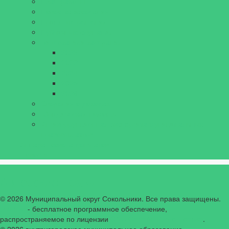
План работы
Повестка заседания
Принятые решения
Публичные слушания
Видеозаписи заседания
2023
2022
2024
2025
2026
Сведения о доходах
Юридическая помощь
Антикоррупционная экспертиза муниципальных
правовых актов
Аппарат совета депутатов
Новости
Авторские права
© 2026 Муниципальный округ Сокольники. Все права защищены.
Joomla!
- бесплатное программное обеспечение,
распространяемое по лицензии
GNU General Public License
.