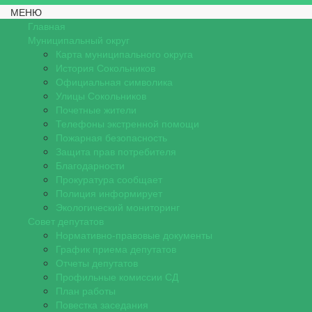
МЕНЮ
Главная
Муниципальный округ
Карта муниципального округа
История Сокольников
Официальная символика
Улицы Сокольников
Почетные жители
Телефоны экстренной помощи
Пожарная безопасность
Защита прав потребителя
Благодарности
Прокуратура сообщает
Полиция информирует
Экологический мониторинг
Совет депутатов
Нормативно-правовые документы
График приема депутатов
Отчеты депутатов
Профильные комиссии СД
План работы
Повестка заседания