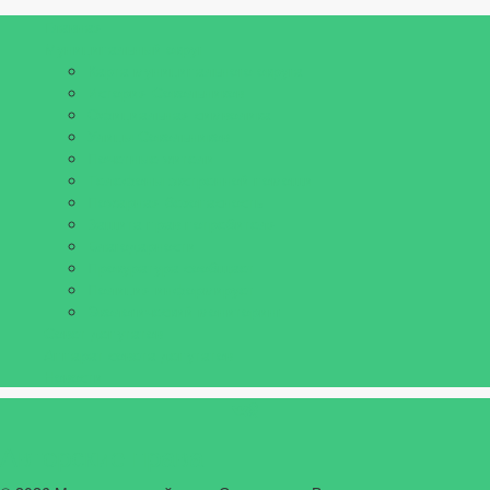
Главная
Муниципальный округ
Карта муниципального округа
История Сокольников
Официальная символика
Улицы Сокольников
Почетные жители
Телефоны экстренной помощи
Пожарная безопасность
Защита прав потребителя
Благодарности
Прокуратура сообщает
Полиция информирует
Экологический мониторинг
Совет депутатов
Аппарат совета депутатов
Новости
Авторские права