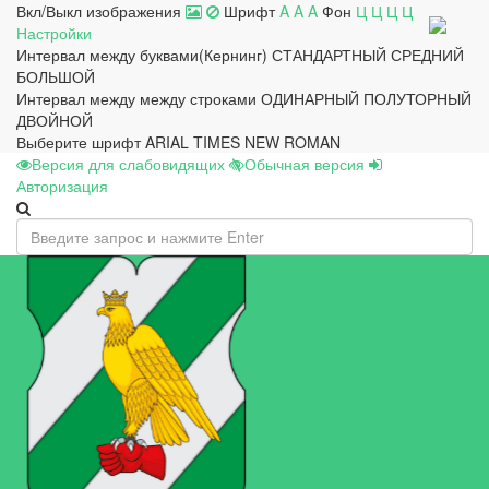
Вкл/Выкл изображения
Шрифт
A
A
A
Фон
Ц
Ц
Ц
Ц
Настройки
Интервал между буквами(Кернинг)
СТАНДАРТНЫЙ
СРЕДНИЙ
БОЛЬШОЙ
Интервал между между строками
ОДИНАРНЫЙ
ПОЛУТОРНЫЙ
ДВОЙНОЙ
Выберите шрифт
ARIAL
TIMES NEW ROMAN
Версия для слабовидящих
Обычная версия
Авторизация