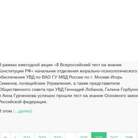
В рамках ежегодной акции «8 Всероссийский тест на знание
Конституции РФ» начальник отделения морально-психологического
обеспечения УВД по ВАО ГУ МВД России по г. Москве Игорь
Семенов, полицейские Управления, а также представители
Общественного совета при УВД Геннадий Лобанов, Галина Горбуно
и Анна Гурченкова успешно прошли тест на знание Основного зако
Российской федерации.
В этом
(...далее)
241
242
243
...
245
246
247
248