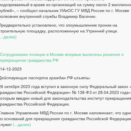
подозреваемый в краже из организаций на сумму около 2 миллионо
рублей», – сообщил начальник УИиОС ГУ МВД России по г. Москве
полковник внутренней службы Владимир Васенин.
Предварительно установлено, что злоумышленник проник на
строительную площадку, расположенную на Утренней улице.
(...далее)
Сотрудниками полиции в Москве впервые вынесены решения о
прекращении гражданства РФ
14-12-2023
Действующие паспорта граждан РФ изъяты.
26 октября 2023 года вступил в законную силу Федеральный закон 
гражданстве Российской Федерации» № 138-ФЗ от 28.04.2023 года»
которым введен новый для законодательства институт прекращени
гражданства Российской Федерации.
Главное Управление МВД России по г. Москве напоминает, что одн
из оснований для прекращения гражданства Российской Федераци
служит
(...далее)