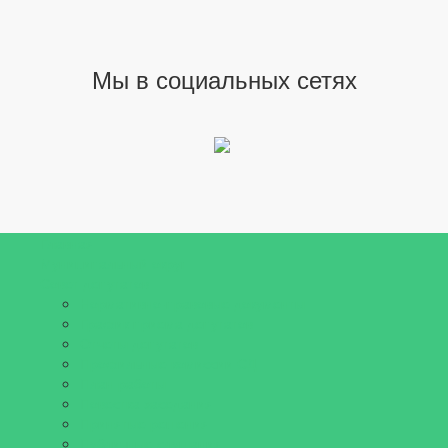
Мы в социальных сетях
Главная
Муниципальный округ
Совет депутатов
Нормативно-правовые документы
График приема депутатов
Отчеты депутатов
Профильные комиссии СД
План работы
Повестка заседания
Принятые решения
Публичные слушания