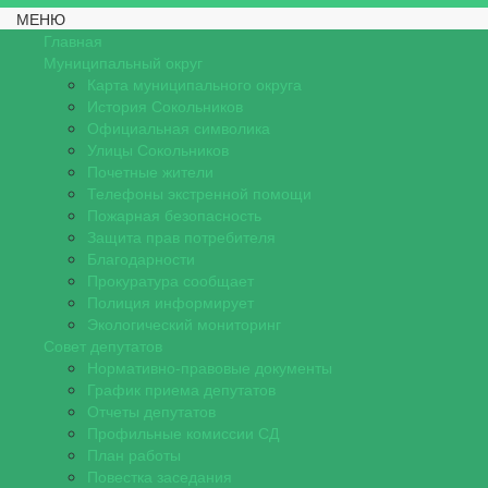
МЕНЮ
Главная
Муниципальный округ
Карта муниципального округа
История Сокольников
Официальная символика
Улицы Сокольников
Почетные жители
Телефоны экстренной помощи
Пожарная безопасность
Защита прав потребителя
Благодарности
Прокуратура сообщает
Полиция информирует
Экологический мониторинг
Совет депутатов
Нормативно-правовые документы
График приема депутатов
Отчеты депутатов
Профильные комиссии СД
План работы
Повестка заседания