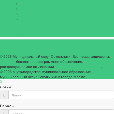
Видеозаписи заседания
Сведения о доходах
Юридическая помощь
Антикоррупционная экспертиза муниципальных
правовых актов
Аппарат совета депутатов
Новости
Авторские права
© 2026 Муниципальный округ Сокольники. Все права защищены.
Joomla!
- бесплатное программное обеспечение,
распространяемое по лицензии
GNU General Public License
.
© 2026
внутригородское муниципальное образование –
муниципальный округ Сокольники в городе Москве
X
Логин
Пароль