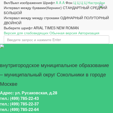
Вкл/Выкл изображения
Шрифт
A
A
A
Фон
Ц
Ц
Ц
Ц
Настройки
Интервал между буквами(Кернинг)
СТАНДАРТНЫЙ
СРЕДНИЙ
БОЛЬШОЙ
Интервал между между строками
ОДИНАРНЫЙ
ПОЛУТОРНЫЙ
ДВОЙНОЙ
Выберите шрифт
ARIAL
TIMES NEW ROMAN
Версия для слабовидящих
Обычная версия
Авторизация
НА ГЛАВНУЮ
внутригородское муниципальное образование
– муниципальный округ Сокольники в городе
Москве
Адрес: ул. Русаковская, д.28
тел.: (499) 785-22-43
тел.: (499) 785-22-37
тел.: (499) 785-22-64