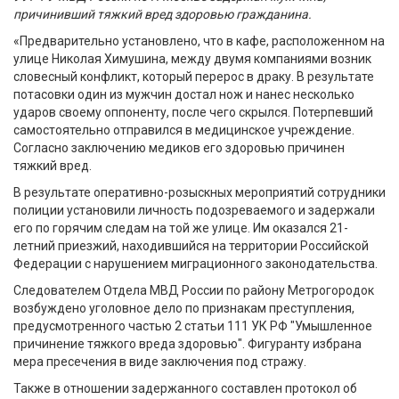
причинивший тяжкий вред здоровью гражданина.
«Предварительно установлено, что в кафе, расположенном на
улице Николая Химушина, между двумя компаниями возник
словесный конфликт, который перерос в драку. В результате
потасовки один из мужчин достал нож и нанес несколько
ударов своему оппоненту, после чего скрылся. Потерпевший
самостоятельно отправился в медицинское учреждение.
Согласно заключению медиков его здоровью причинен
тяжкий вред.
В результате оперативно-розыскных мероприятий сотрудники
полиции установили личность подозреваемого и задержали
его по горячим следам на той же улице. Им оказался 21-
летний приезжий, находившийся на территории Российской
Федерации с нарушением миграционного законодательства.
Следователем Отдела МВД России по району Метрогородок
возбуждено уголовное дело по признакам преступления,
предусмотренного частью 2 статьи 111 УК РФ "Умышленное
причинение тяжкого вреда здоровью". Фигуранту избрана
мера пресечения в виде заключения под стражу.
Также в отношении задержанного составлен протокол об