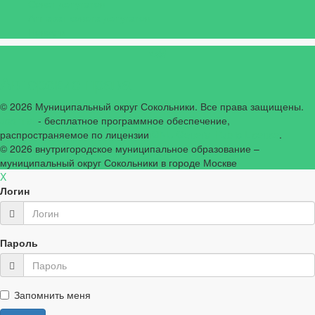
Совет депутатов
Аппарат совета депутатов
Новости
Авторские права
© 2026 Муниципальный округ Сокольники. Все права защищены.
Joomla!
- бесплатное программное обеспечение,
распространяемое по лицензии
GNU General Public License
.
© 2026
внутригородское муниципальное образование –
муниципальный округ Сокольники в городе Москве
X
Логин
Пароль
Запомнить меня