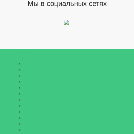
Мы в социальных сетях
Главная
Муниципальный округ
Карта муниципального округа
История Сокольников
Официальная символика
Улицы Сокольников
Почетные жители
Телефоны экстренной помощи
Пожарная безопасность
Защита прав потребителя
Благодарности
Прокуратура сообщает
Полиция информирует
Экологический мониторинг