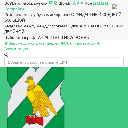
Вкл/Выкл изображения
Шрифт
A
A
A
Фон
Ц
Ц
Ц
Ц
Настройки
Интервал между буквами(Кернинг)
СТАНДАРТНЫЙ
СРЕДНИЙ
БОЛЬШОЙ
Интервал между между строками
ОДИНАРНЫЙ
ПОЛУТОРНЫЙ
ДВОЙНОЙ
Выберите шрифт
ARIAL
TIMES NEW ROMAN
Версия для слабовидящих
Обычная версия
Авторизация