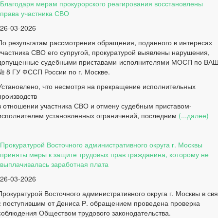
Благодаря мерам прокурорского реагирования восстановлены
права участника СВО
26-03-2026
По результатам рассмотрения обращения, поданного в интересах
участника СВО его супругой, прокуратурой выявлены нарушения,
допущенные судебными приставами-исполнителями МОСП по ВА
№ 8 ГУ ФССП России по г. Москве.
Установлено, что несмотря на прекращение исполнительных
производств
в отношении участника СВО и отмену судебным приставом-
исполнителем установленных ограничений, последним
(...далее)
Прокуратурой Восточного административного округа г. Москвы
приняты меры к защите трудовых прав гражданина, которому не
выплачивалась заработная плата
26-03-2026
Прокуратурой Восточного административного округа г. Москвы в свя
с поступившим от Дениса Р. обращением проведена проверка
соблюдения Обществом трудового законодательства.