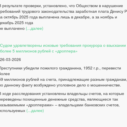
В результате проверки, установлено, что Обществом в нарушение
требований трудового законодательства заработная плата Денису Р
за октябрь 2025 года выплачена лишь в декабре, а за ноябрь и
декабрь 2025 года
не выплачено
(...далее)
Судом удовлетворены исковые требования прокурора о взыскании
более 5 миллионов рублей с «дроппера»
26-03-2026
Преступники убедили пожилого гражданина, 1952 г.р., перевести
более
59 миллионов рублей на счета, принадлежащие разным гражданам
по данному факту возбуждено уголовное дело о мошенничестве.
В ходе расследования установлены владельцы счетов, на которые
переведены похищенные денежные средства, являющиеся так
называемыми «дропперами» – владельцами банковских счетов,
используемых
(...далее)