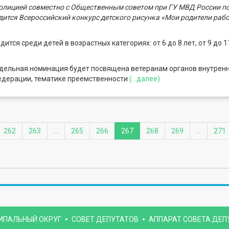
лицией совместно с Общественным советом при ГУ МВД России по
ится Всероссийский конкурс детского рисунка «Мои родители раб
ится среди детей в возрастных категориях: от 6 до 8 лет, от 9 до 11
тдельная номинация будет посвящена ветеранам органов внутрен
едерации, тематике преемственности
(...далее)
262
263
...
265
266
267
268
269
...
271
ИПАЛЬНЫЙ ОКРУГ
СОВЕТ ДЕПУТАТОВ
АППАРАТ СОВЕТА ДЕП