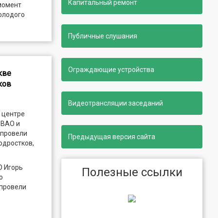
Капитальный ремонт
момент
олодого
Публичные слушания
Ограждающие устройства
кве
ков
Видеотрансляции заседаний
 центре
 ВАО и
 провели
Предыдущая версия сайта
одростков,
О Игорь
Полезные ссылки
о
 провели