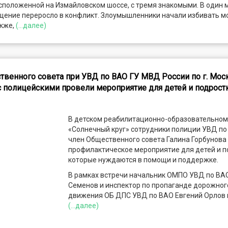
сположенной на Измайловском шоссе, с тремя знакомыми. В один 
щение переросло в конфликт. Злоумышленники начали избивать м
акже,
(...далее)
твенного совета при УВД по ВАО ГУ МВД России по г. Мос
с полицейскими провели мероприятие для детей и подрост
В детском реабилитационно-образовательном
«Солнечный круг» сотрудники полиции УВД по
член Общественного совета Галина Горбунова
профилактическое мероприятие для детей и п
которые нуждаются в помощи и поддержке.
В рамках встречи начальник ОМПО УВД по ВА
Семенов и инспектор по пропаганде дорожног
движения ОБ ДПС УВД по ВАО Евгений Орлов
(...далее)