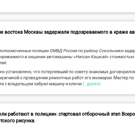
е востока Москвы задержали подозреваемого в краже а
полномоченные полиции ОМВД России по району Сокольники заде
озреваемого в хищении автомашины «Ниссан Кашкай» стоимостью 
лей.
о установлено, что потерпевший по совету знакомых договорился
мужчиной о проведении ремонтных работ его иномарки. Мастер по
ти с владельцем забрал машину и ключи
(...далее)
ли работают в полиции»: стартовал отборочный этап Всер
тского рисунка.