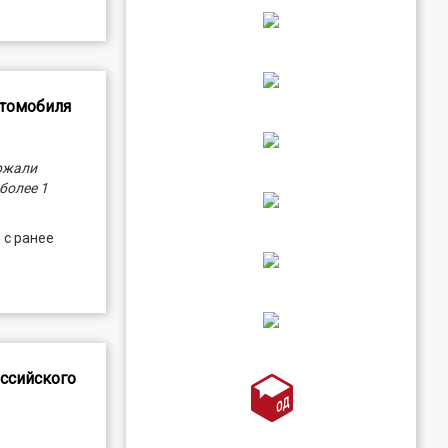
втомобиля
ржали
более 1
 с ранее
оссийского