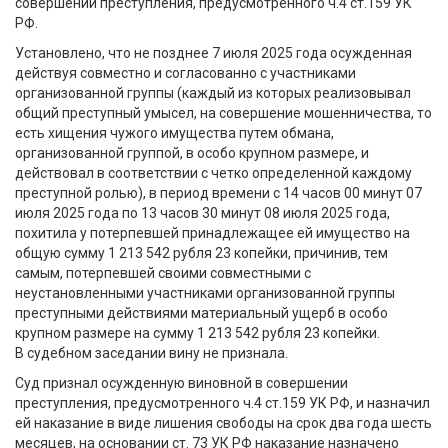
совершении преступления, предусмотренного ч.4 ст.159 УК
РФ.
Установлено, что не позднее 7 июля 2025 года осужденная
действуя совместно и согласованно с участниками
организованной группы (каждый из которых реализовывал
общий преступный умысел, на совершение мошенничества, то
есть хищения чужого имущества путем обмана,
организованной группой, в особо крупном размере, и
действовал в соответствии с четко определенной каждому
преступной ролью), в период времени с 14 часов 00 минут 07
июля 2025 года по 13 часов 30 минут 08 июля 2025 года,
похитила у потерпевшей принадлежащее ей имущество на
общую сумму 1 213 542 рубля 23 копейки, причинив, тем
самым, потерпевшей своими совместными с
неустановленными участниками организованной группы
преступными действиями материальный ущерб в особо
крупном размере на сумму 1 213 542 рубля 23 копейки.
В судебном заседании вину не признала.
Суд признал осужденную виновной в совершении
преступления, предусмотренного ч.4 ст.159 УК РФ, и назначил
ей наказание в виде лишения свободы на срок два года шесть
месяцев, на основании ст. 73 УК РФ наказание назначено